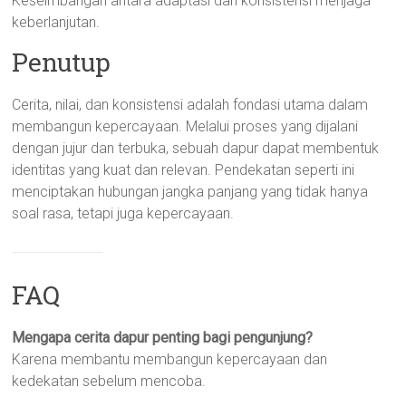
Keseimbangan antara adaptasi dan konsistensi menjaga
keberlanjutan.
Penutup
Cerita, nilai, dan konsistensi adalah fondasi utama dalam
membangun kepercayaan. Melalui proses yang dijalani
dengan jujur dan terbuka, sebuah dapur dapat membentuk
identitas yang kuat dan relevan. Pendekatan seperti ini
menciptakan hubungan jangka panjang yang tidak hanya
soal rasa, tetapi juga kepercayaan.
FAQ
Mengapa cerita dapur penting bagi pengunjung?
Karena membantu membangun kepercayaan dan
kedekatan sebelum mencoba.