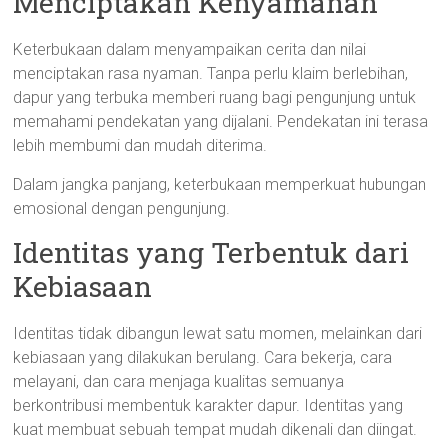
Menciptakan Kenyamanan
Keterbukaan dalam menyampaikan cerita dan nilai
menciptakan rasa nyaman. Tanpa perlu klaim berlebihan,
dapur yang terbuka memberi ruang bagi pengunjung untuk
memahami pendekatan yang dijalani. Pendekatan ini terasa
lebih membumi dan mudah diterima.
Dalam jangka panjang, keterbukaan memperkuat hubungan
emosional dengan pengunjung.
Identitas yang Terbentuk dari
Kebiasaan
Identitas tidak dibangun lewat satu momen, melainkan dari
kebiasaan yang dilakukan berulang. Cara bekerja, cara
melayani, dan cara menjaga kualitas semuanya
berkontribusi membentuk karakter dapur. Identitas yang
kuat membuat sebuah tempat mudah dikenali dan diingat.