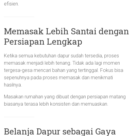
efisien.
Memasak Lebih Santai dengan
Persiapan Lengkap
Ketika semua kebutuhan dapur sudah tersedia, proses
memasak menjadi lebih tenang. Tidak ada lagi momen
tergesa-gesa mencari bahan yang tertinggal. Fokus bisa
sepenuhnya pada proses memasak dan menikmati
hasilnya.
Masakan rumahan yang dibuat dengan persiapan matang
biasanya terasa lebih konsisten dan memuaskan.
Belanja Dapur sebagai Gaya