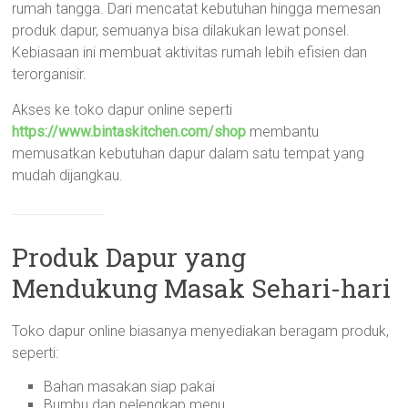
rumah tangga. Dari mencatat kebutuhan hingga memesan
produk dapur, semuanya bisa dilakukan lewat ponsel.
Kebiasaan ini membuat aktivitas rumah lebih efisien dan
terorganisir.
Akses ke toko dapur online seperti
https://www.bintaskitchen.com/shop
membantu
memusatkan kebutuhan dapur dalam satu tempat yang
mudah dijangkau.
Produk Dapur yang
Mendukung Masak Sehari-hari
Toko dapur online biasanya menyediakan beragam produk,
seperti:
Bahan masakan siap pakai
Bumbu dan pelengkap menu