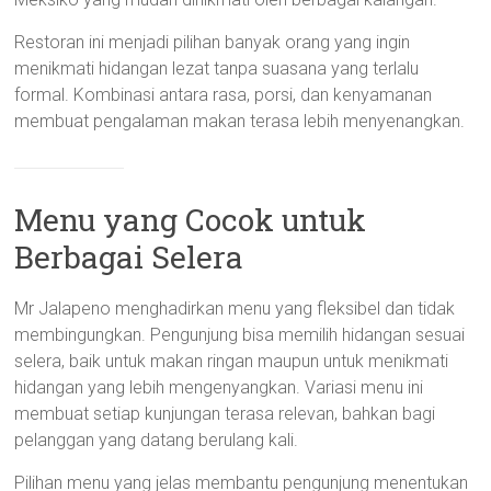
Restoran ini menjadi pilihan banyak orang yang ingin
menikmati hidangan lezat tanpa suasana yang terlalu
formal. Kombinasi antara rasa, porsi, dan kenyamanan
membuat pengalaman makan terasa lebih menyenangkan.
Menu yang Cocok untuk
Berbagai Selera
Mr Jalapeno menghadirkan menu yang fleksibel dan tidak
membingungkan. Pengunjung bisa memilih hidangan sesuai
selera, baik untuk makan ringan maupun untuk menikmati
hidangan yang lebih mengenyangkan. Variasi menu ini
membuat setiap kunjungan terasa relevan, bahkan bagi
pelanggan yang datang berulang kali.
Pilihan menu yang jelas membantu pengunjung menentukan