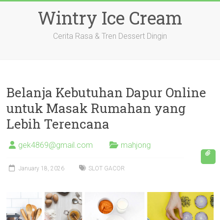
Skip
Wintry Ice Cream
to
content
Cerita Rasa & Tren Dessert Dingin
Belanja Kebutuhan Dapur Online
untuk Masak Rumahan yang
Lebih Terencana
gek4869@gmail.com
mahjong
January 18, 2026
SLOT GACOR