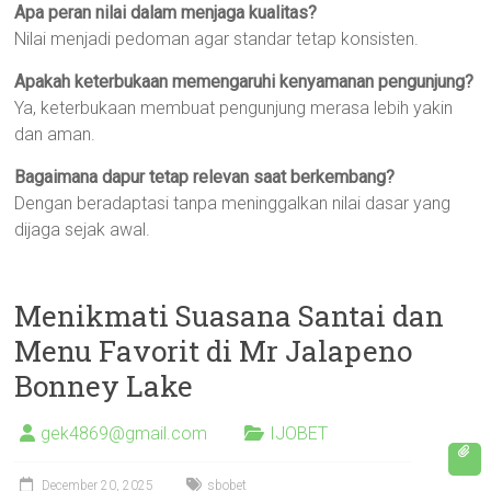
Apa peran nilai dalam menjaga kualitas?
Nilai menjadi pedoman agar standar tetap konsisten.
Apakah keterbukaan memengaruhi kenyamanan pengunjung?
Ya, keterbukaan membuat pengunjung merasa lebih yakin
dan aman.
Bagaimana dapur tetap relevan saat berkembang?
Dengan beradaptasi tanpa meninggalkan nilai dasar yang
dijaga sejak awal.
Menikmati Suasana Santai dan
Menu Favorit di Mr Jalapeno
Bonney Lake
gek4869@gmail.com
IJOBET
December 20, 2025
sbobet