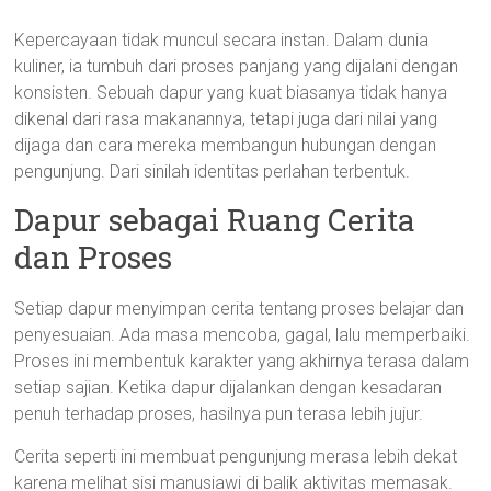
Kepercayaan tidak muncul secara instan. Dalam dunia
kuliner, ia tumbuh dari proses panjang yang dijalani dengan
konsisten. Sebuah dapur yang kuat biasanya tidak hanya
dikenal dari rasa makanannya, tetapi juga dari nilai yang
dijaga dan cara mereka membangun hubungan dengan
pengunjung. Dari sinilah identitas perlahan terbentuk.
Dapur sebagai Ruang Cerita
dan Proses
Setiap dapur menyimpan cerita tentang proses belajar dan
penyesuaian. Ada masa mencoba, gagal, lalu memperbaiki.
Proses ini membentuk karakter yang akhirnya terasa dalam
setiap sajian. Ketika dapur dijalankan dengan kesadaran
penuh terhadap proses, hasilnya pun terasa lebih jujur.
Cerita seperti ini membuat pengunjung merasa lebih dekat
karena melihat sisi manusiawi di balik aktivitas memasak.