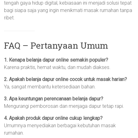
tengah gaya hidup digital, kebiasaan ini menjadi solusi tepat
bagi siapa saja yang ingin menikmati masak rumahan tanpa
ribet.
FAQ – Pertanyaan Umum
1. Kenapa belanja dapur online semakin populer?
Karena praktis, hemat waktu, dan mudah diakses.
2. Apakah belanja dapur online cocok untuk masak harian?
Ya, sangat membantu ketersediaan bahan.
3. Apa keuntungan perencanaan belanja dapur?
Mengurangi pemborosan dan menjaga dapur tetap rapi.
4. Apakah produk dapur online cukup lengkap?
Umumnya menyediakan berbagai kebutuhan masak
rumahan.