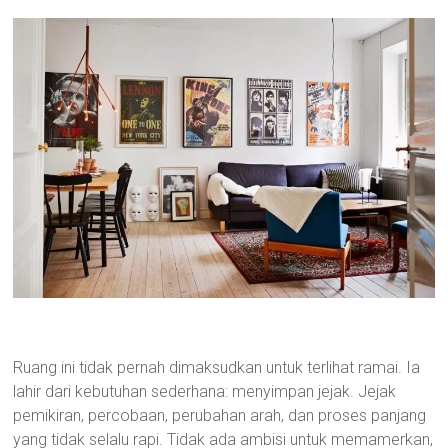
Ruang ini tidak pernah dimaksudkan untuk terlihat ramai. Ia
lahir dari kebutuhan sederhana: menyimpan jejak. Jejak
pemikiran, percobaan, perubahan arah, dan proses panjang
yang tidak selalu rapi. Tidak ada ambisi untuk memamerkan,