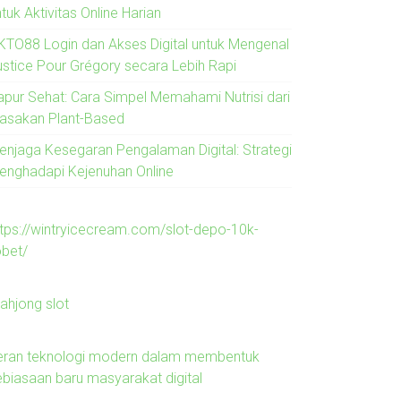
tuk Aktivitas Online Harian
KTO88 Login dan Akses Digital untuk Mengenal
ustice Pour Grégory secara Lebih Rapi
apur Sehat: Cara Simpel Memahami Nutrisi dari
asakan Plant-Based
enjaga Kesegaran Pengalaman Digital: Strategi
enghadapi Kejenuhan Online
ttps://wintryicecream.com/slot-depo-10k-
obet/
ahjong slot
eran teknologi modern dalam membentuk
ebiasaan baru masyarakat digital