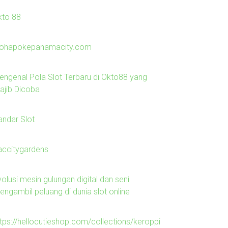
kto 88
lohapokepanamacity.com
engenal Pola Slot Terbaru di Okto88 yang
ajib Dicoba
andar Slot
laccitygardens
olusi mesin gulungan digital dan seni
engambil peluang di dunia slot online
ttps://hellocutieshop.com/collections/keroppi