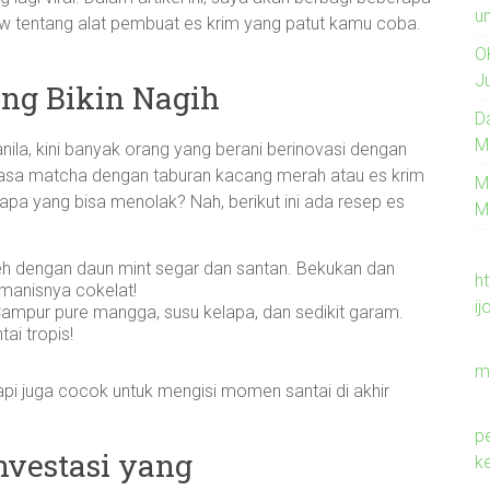
un
ew tentang alat pembuat es krim yang patut kamu coba.
O
J
ng Bikin Nagih
D
M
vanila, kini banyak orang yang berani berinovasi dengan
 rasa matcha dengan taburan kacang merah atau es krim
M
apa yang bisa menolak? Nah, berikut ini ada resep es
M
eh dengan daun mint segar dan santan. Bekukan dan
h
manisnya cokelat!
ij
mpur pure mangga, susu kelapa, dan sedikit garam.
ai tropis!
m
api juga cocok untuk mengisi momen santai di akhir
p
nvestasi yang
k