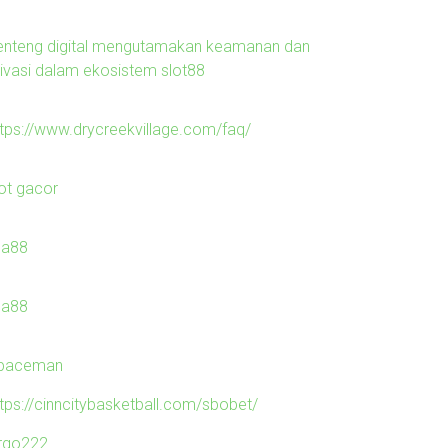
enteng digital mengutamakan keamanan dan
rivasi dalam ekosistem slot88
ttps://www.drycreekvillage.com/faq/
lot gacor
ila88
ila88
paceman
ttps://cinncitybasketball.com/sbobet/
irgo222