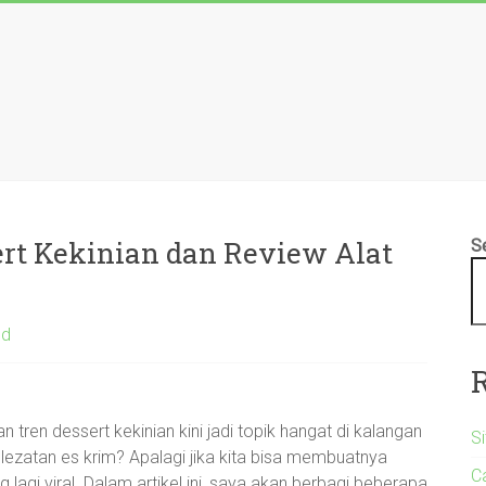
ert Kekinian dan Review Alat
S
ed
 tren dessert kekinian kini jadi topik hangat di kalangan
S
elezatan es krim? Apalagi jika kita bisa membuatnya
C
 lagi viral. Dalam artikel ini, saya akan berbagi beberapa