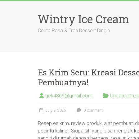
Skip
to
Wintry Ice Cream
content
Cerita Rasa & Tren Dessert Dingin
Es Krim Seru: Kreasi Dess
Pembuatnya!
gek4869@gmail.com
Uncategoriz
July 3, 2025
0 Comment
Resep es krim, review produk, alat pembuat, dan
pecinta kuliner. Siapa sih yang bisa menolak k
sendiri di rumah dengan berbagai rasa unik yang