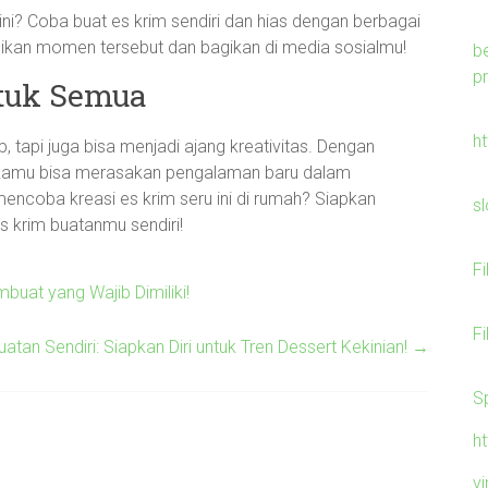
 ini? Coba buat es krim sendiri dan hias dengan berbagai
ikan momen tersebut dan bagikan di media sosialmu!
b
p
ntuk Semua
h
tapi juga bisa menjadi ajang kreativitas. Dengan
, kamu bisa merasakan pengalaman baru dalam
encoba kreasi es krim seru ini di rumah? Siapkan
s
es krim buatanmu sendiri!
F
buat yang Wajib Dimiliki!
F
atan Sendiri: Siapkan Diri untuk Tren Dessert Kekinian!
→
S
h
v