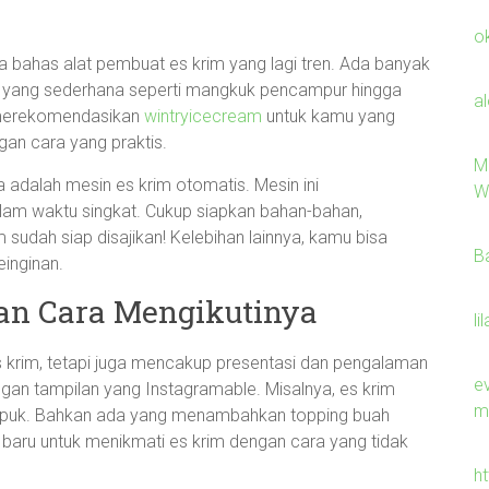
o
ta bahas alat pembuat es krim yang lagi tren. Ada banyak
ari yang sederhana seperti mangkuk pencampur hingga
a
t merekomendasikan
wintryicecream
untuk kamu yang
an cara yang praktis.
M
 adalah mesin es krim otomatis. Mesin ini
W
am waktu singkat. Cukup siapkan bahan-bahan,
 sudah siap disajikan! Kelebihan lainnya, kamu bisa
B
inginan.
dan Cara Mengikutinya
li
 es krim, tetapi juga mencakup presentasi dan pengalaman
ev
ngan tampilan yang Instagramable. Misalnya, es krim
m
empuk. Bahkan ada yang menambahkan topping buah
a baru untuk menikmati es krim dengan cara yang tidak
h