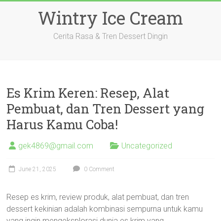
Skip
Wintry Ice Cream
to
content
Cerita Rasa & Tren Dessert Dingin
Es Krim Keren: Resep, Alat
Pembuat, dan Tren Dessert yang
Harus Kamu Coba!
gek4869@gmail.com
Uncategorized
June 21, 2025
0 Comment
Resep es krim, review produk, alat pembuat, dan tren
dessert kekinian adalah kombinasi sempurna untuk kamu
yang ingin mengeksplorasi dunia es krim yang