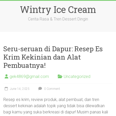
Skip
Wintry Ice Cream
to
content
Cerita Rasa & Tren Dessert Dingin
Seru-seruan di Dapur: Resep Es
Krim Kekinian dan Alat
Pembuatnya!
gek4869@gmail.com
Uncategorized
June 14, 2025
0 Comment
Resep es krim, review produk, alat pembuat, dan tren
dessert kekinian adalah topik yang tidak bisa dilewatkan
bagi kamu yang suka berkreasi di dapur! Musim panas kali