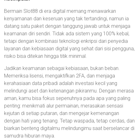
Bermain Slot88 di era digital memang menawarkan
kenyamanan dan keseruan yang tak tertandingi, namun ia
datang satu paket dengan tanggung jawab untuk menjaga
keamanan diri sendiri. Tidak ada sistem yang 100% kebal,
tetapi dengan kombinasi teknologi enkripsi dari penyedia
layanan dan kebiasaan digital yang sehat dari sisi pengguna,
risiko bisa ditekan hingga titik minimal.
Jadikan keamanan sebagai kebiasaan, bukan beban.
Memeriksa lisensi, mengaktifkan 2FA, dan menjaga
kerahasiaan data pribadi adalah investasi kecil yang
melindungi aset dan ketenangan pikiranmu. Dengan merasa
aman, kamu bisa fokus sepenuhnya pada apa yang paling
penting: menikmati alur permainan, merasakan sensasi
kejutan di setiap putaran, dan mengejar kemenangan
dengan hati yang tenang. Tetap waspada, tetap cerdas, dan
biarkan benteng digitalmu melindungimu saat berselancar di
samudra hiburan maya.