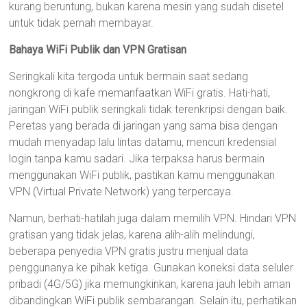
kurang beruntung, bukan karena mesin yang sudah disetel
untuk tidak pernah membayar.
Bahaya WiFi Publik dan VPN Gratisan
Seringkali kita tergoda untuk bermain saat sedang
nongkrong di kafe memanfaatkan WiFi gratis. Hati-hati,
jaringan WiFi publik seringkali tidak terenkripsi dengan baik.
Peretas yang berada di jaringan yang sama bisa dengan
mudah menyadap lalu lintas datamu, mencuri kredensial
login tanpa kamu sadari. Jika terpaksa harus bermain
menggunakan WiFi publik, pastikan kamu menggunakan
VPN (Virtual Private Network) yang terpercaya.
Namun, berhati-hatilah juga dalam memilih VPN. Hindari VPN
gratisan yang tidak jelas, karena alih-alih melindungi,
beberapa penyedia VPN gratis justru menjual data
penggunanya ke pihak ketiga. Gunakan koneksi data seluler
pribadi (4G/5G) jika memungkinkan, karena jauh lebih aman
dibandingkan WiFi publik sembarangan. Selain itu, perhatikan