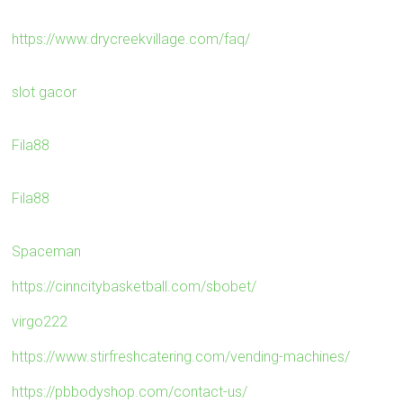
https://www.drycreekvillage.com/faq/
slot gacor
Fila88
Fila88
Spaceman
https://cinncitybasketball.com/sbobet/
virgo222
https://www.stirfreshcatering.com/vending-machines/
https://pbbodyshop.com/contact-us/