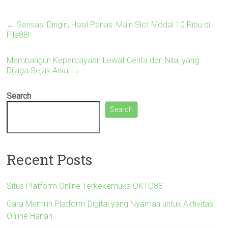
←
Sensasi Dingin, Hasil Panas: Main Slot Modal 10 Ribu di
Fila88!
Membangun Kepercayaan Lewat Cerita dan Nilai yang
Dijaga Sejak Awal
→
Search
Search
Recent Posts
Situs Platform Online Terkekemuka OKTO88
Cara Memilih Platform Digital yang Nyaman untuk Aktivitas
Online Harian