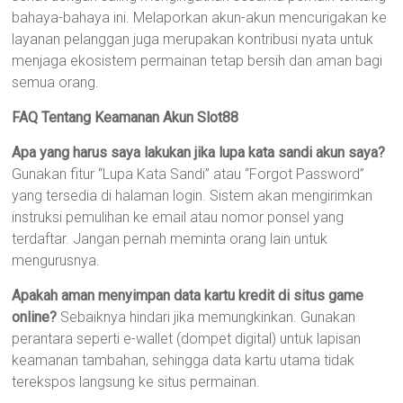
bahaya-bahaya ini. Melaporkan akun-akun mencurigakan ke
layanan pelanggan juga merupakan kontribusi nyata untuk
menjaga ekosistem permainan tetap bersih dan aman bagi
semua orang.
FAQ Tentang Keamanan Akun Slot88
Apa yang harus saya lakukan jika lupa kata sandi akun saya?
Gunakan fitur “Lupa Kata Sandi” atau “Forgot Password”
yang tersedia di halaman login. Sistem akan mengirimkan
instruksi pemulihan ke email atau nomor ponsel yang
terdaftar. Jangan pernah meminta orang lain untuk
mengurusnya.
Apakah aman menyimpan data kartu kredit di situs game
online?
Sebaiknya hindari jika memungkinkan. Gunakan
perantara seperti e-wallet (dompet digital) untuk lapisan
keamanan tambahan, sehingga data kartu utama tidak
terekspos langsung ke situs permainan.