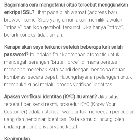
Bagaimana cara mengetahui situs tersebut menggunakan
enkripsi SSL?
Lihat pada bilah alamat (address bar)
browser kamu. Situs yang aman akan memiliki awalan
“https://” dan ikon gembok terkunci. Jika hanya “http://”,
berarti koneksi tidak aman.
Kenapa akun saya terkunci setelah beberapa kali salah
password?
Itu adalah fitur keamanan otomatis untuk
mencegah serangan “Brute Force”, di mana peretas
mencoba menebak kata sandi dengan mencoba ribuan
kombinasi secara cepat. Hubungi layanan pelanggan untuk
membuka kunci melalui proses verifikasi identitas.
Apakah verifikasi identitas (KYC) itu aman?
Jika situs
tersebut berlisensi resmi, prosedur KYC (Know Your
Customer) adalah standar wajib untuk mencegah pencucian
uang dan pencurian identitas. Data kamu dilindungi oleh
undang-undang privasi yang ketat.
Kesimpulan