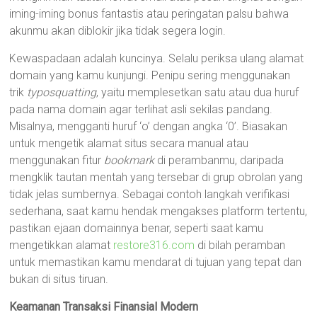
iming-iming bonus fantastis atau peringatan palsu bahwa
akunmu akan diblokir jika tidak segera login.
Kewaspadaan adalah kuncinya. Selalu periksa ulang alamat
domain yang kamu kunjungi. Penipu sering menggunakan
trik
typosquatting
, yaitu memplesetkan satu atau dua huruf
pada nama domain agar terlihat asli sekilas pandang.
Misalnya, mengganti huruf ‘o’ dengan angka ‘0’. Biasakan
untuk mengetik alamat situs secara manual atau
menggunakan fitur
bookmark
di perambanmu, daripada
mengklik tautan mentah yang tersebar di grup obrolan yang
tidak jelas sumbernya. Sebagai contoh langkah verifikasi
sederhana, saat kamu hendak mengakses platform tertentu,
pastikan ejaan domainnya benar, seperti saat kamu
mengetikkan alamat
restore316.com
di bilah peramban
untuk memastikan kamu mendarat di tujuan yang tepat dan
bukan di situs tiruan.
Keamanan Transaksi Finansial Modern