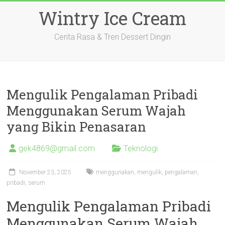
Skip
Wintry Ice Cream
to
content
Cerita Rasa & Tren Dessert Dingin
Mengulik Pengalaman Pribadi
Menggunakan Serum Wajah
yang Bikin Penasaran
gek4869@gmail.com
Teknologi
November 23, 2025
menggunakan
,
mengulik
,
pengalaman
,
pribadi
,
serum
Mengulik Pengalaman Pribadi
Menggunakan Serum Wajah