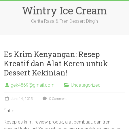
Skip
Wintry Ice Cream
to
content
Cerita Rasa & Tren Dessert Dingin
Es Krim Kenyangan: Resep
Kreatif dan Alat Keren untuk
Dessert Kekinian!
gek4869@gmail.com
Uncategorized
June 14, 2025
0 Comment
“`html
Resep es krim, review produk, alat pembuat, dan tren
dessert kekinian! Siapa sih yang bisa menolak dinginnya es