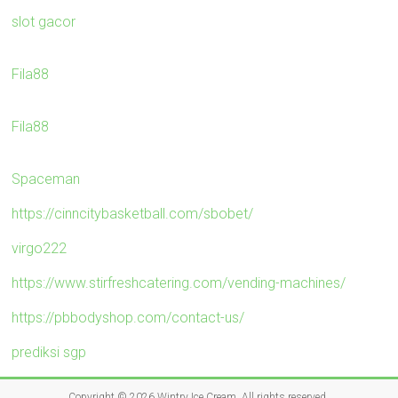
slot gacor
Fila88
Fila88
Spaceman
https://cinncitybasketball.com/sbobet/
virgo222
https://www.stirfreshcatering.com/vending-machines/
https://pbbodyshop.com/contact-us/
prediksi sgp
Copyright © 2026
Wintry Ice Cream
. All rights reserved.