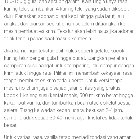
100-150 g gula, dan secubit garam. Kalau ingin kaya rasa
kuning telur, tambahkan 4 kuning telur yang sudah dikocok
dulu. Panaskan adonan di api kecil hingga gula larut, lalu
angkat dan biarkan sedikit dingin sebelum dituangkan ke
mesin pembuat es krim. Tekstur akan lebih halus jika adonan
tidak terlalu panas saat masuk ke mesin.
Jika kamu ingin tekstur lebih halus seperti gelato, kocok
kuning telur dengan gula hingga pucat, tuangkan perlahan
campuran susu hangat untuk tempering, lalu campur dengan
krim, aduk hingga rata. Pilihan ini menambah kekayaan rasa
tanpa membuat es krim terlalu berat. Untuk versi tanpa
mesin, no-churn juga bisa jadi jalan pintas yang praktis:
kocok 1 kaleng susu kental manis, 500 ml krim berat hingga
kaku, lipat vanilla, dan tambahkan buah atau cokelat sesuai
selera. Tuang ke wadah kedap udara, bekukan 2-4 jam,
sambil diaduk setiap 30-40 menit agar kristal es tidak terlalu
besar.
Untuk variasi rasa, vanilla tetap menjadi fondasi yang aman,