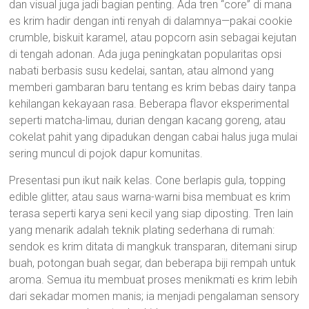
dan visual juga jadi bagian penting. Ada tren “core” di mana
es krim hadir dengan inti renyah di dalamnya—pakai cookie
crumble, biskuit karamel, atau popcorn asin sebagai kejutan
di tengah adonan. Ada juga peningkatan popularitas opsi
nabati berbasis susu kedelai, santan, atau almond yang
memberi gambaran baru tentang es krim bebas dairy tanpa
kehilangan kekayaan rasa. Beberapa flavor eksperimental
seperti matcha-limau, durian dengan kacang goreng, atau
cokelat pahit yang dipadukan dengan cabai halus juga mulai
sering muncul di pojok dapur komunitas.
Presentasi pun ikut naik kelas. Cone berlapis gula, topping
edible glitter, atau saus warna-warni bisa membuat es krim
terasa seperti karya seni kecil yang siap diposting. Tren lain
yang menarik adalah teknik plating sederhana di rumah:
sendok es krim ditata di mangkuk transparan, ditemani sirup
buah, potongan buah segar, dan beberapa biji rempah untuk
aroma. Semua itu membuat proses menikmati es krim lebih
dari sekadar momen manis; ia menjadi pengalaman sensory