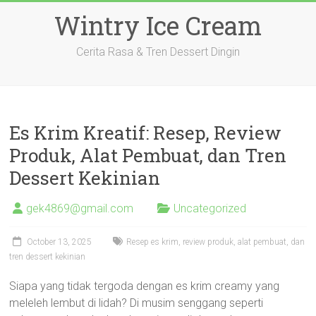
Skip
Wintry Ice Cream
to
content
Cerita Rasa & Tren Dessert Dingin
Es Krim Kreatif: Resep, Review
Produk, Alat Pembuat, dan Tren
Dessert Kekinian
gek4869@gmail.com
Uncategorized
October 13, 2025
Resep es krim, review produk, alat pembuat, dan
tren dessert kekinian
Siapa yang tidak tergoda dengan es krim creamy yang
meleleh lembut di lidah? Di musim senggang seperti