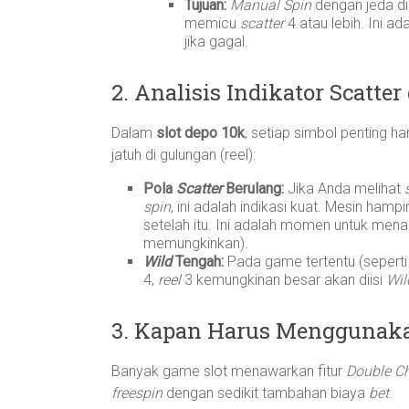
Tujuan:
Manual Spin
dengan jeda d
memicu
scatter
4 atau lebih. Ini ad
jika gagal.
2. Analisis Indikator Scatte
Dalam
slot depo 10k
, setiap simbol penting 
jatuh di gulungan (reel):
Pola
Scatter
Berulang:
Jika Anda melihat
spin
, ini adalah indikasi kuat. Mesin ham
setelah itu. Ini adalah momen untuk men
memungkinkan).
Wild
Tengah:
Pada game tertentu (sepert
4,
reel
3 kemungkinan besar akan diisi
Wil
3. Kapan Harus Menggunaka
Banyak game slot menawarkan fitur
Double C
freespin
dengan sedikit tambahan biaya
bet
.