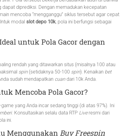
ang dapat diprediksi. Dengan memadukan kecepatan
emain mencoba “mengganggu” siklus tersebut agar cepat
 Untuk modal
slot depo 10k
, pola ini berfungsi sebagai
 Ideal untuk Pola Gacor dengan
aling rendah yang ditawarkan situs (misalnya 100 atau
 maksimal
spin
(setidaknya 50-100
spin
). Kenaikan
bet
ka Anda sudah mendapatkan
cuan
dari 10k Anda.
ntuk Mencoba Pola Gacor?
game yang Anda incar sedang tinggi (di atas 97%). Ini
mberi
. Konsultasikan selalu data RTP
Live
resmi dari
a ini.
lalu Menggunakan
Buy Freespin