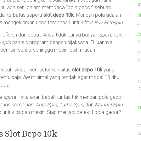
un
tahu ada seni dalam membaca “pola gacor” sebuah
al terbatas seperti
slot depo 10k
. Mencari pola adalah
O
s mengeluarkan uang tambahan untuk fitur
Buy Freespin
.
J
D
h efisien dan cepat. Anda tidak punya banyak
spin
untuk
M
 spin
harus diprogram dengan bijaksana. Tujuannya
emain serius, sehingga mesin lebih mudah
M
M
ah-ubah. Anda membutuhkan situs
slot depo 10k
yang
 tentu saja,
bet
minimal yang rendah agar modal 10 ribu
h
pola.
ij
ia
spin
ini, kita akan bedah tuntas trik mencari pola gacor
bahas kombinasi
Auto Spin
,
Turbo Spin
, dan
Manual Spin
m
k untuk pindah mesin. Siap menjadi detektif pola gacor?
p
s Slot Depo 10k
k