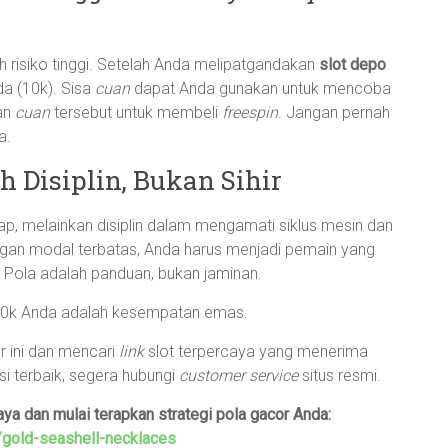
 risiko tinggi. Setelah Anda melipatgandakan
slot depo
a (10k). Sisa
cuan
dapat Anda gunakan untuk mencoba
kan
cuan
tersebut untuk membeli
freespin
. Jangan pernah
a.
h Disiplin, Bukan Sihir
ap, melainkan disiplin dalam mengamati siklus mesin dan
ngan modal terbatas, Anda harus menjadi pemain yang
. Pola adalah panduan, bukan jaminan.
 10k Anda adalah kesempatan emas.
r ini dan mencari
link
slot terpercaya yang menerima
i terbaik, segera hubungi
customer service
situs resmi.
caya dan mulai terapkan strategi pola gacor Anda:
/gold-seashell-necklaces