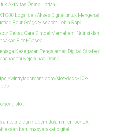
tuk Aktivitas Online Harian
KTO88 Login dan Akses Digital untuk Mengenal
ustice Pour Grégory secara Lebih Rapi
apur Sehat: Cara Simpel Memahami Nutrisi dari
asakan Plant-Based
enjaga Kesegaran Pengalaman Digital: Strategi
enghadapi Kejenuhan Online
ttps://wintryicecream.com/slot-depo-10k-
obet/
ahjong slot
eran teknologi modern dalam membentuk
ebiasaan baru masyarakat digital