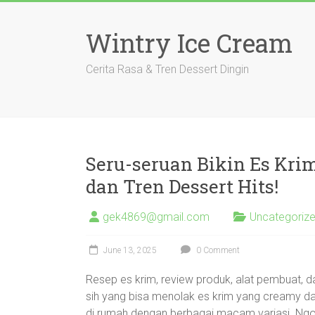
Skip
to
Wintry Ice Cream
content
Cerita Rasa & Tren Dessert Dingin
Seru-seruan Bikin Es Kri
dan Tren Dessert Hits!
gek4869@gmail.com
Uncategoriz
June 13, 2025
0 Comment
Resep es krim, review produk, alat pembuat, dan
sih yang bisa menolak es krim yang creamy dan
di rumah dengan berbagai macam variasi. Ngo