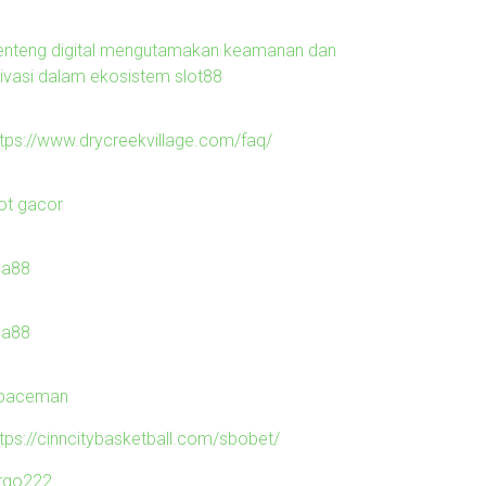
enteng digital mengutamakan keamanan dan
rivasi dalam ekosistem slot88
ttps://www.drycreekvillage.com/faq/
lot gacor
ila88
ila88
paceman
ttps://cinncitybasketball.com/sbobet/
irgo222