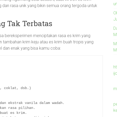
un
dan rasa unik yang bikin semua orang tergoda untuk
O
J
ng Tak Terbatas
D
M
sa bereksperimen menciptakan rasa es krim yang
n tambahan krim keju atau es krim buah tropis yang
M
pel dan enak yang bisa kamu coba:
M
h
ij
, coklat, dsb.)

m
dan ekstrak vanila dalam wadah.

p
kan rasa pilihan.

k
buat es krim.
