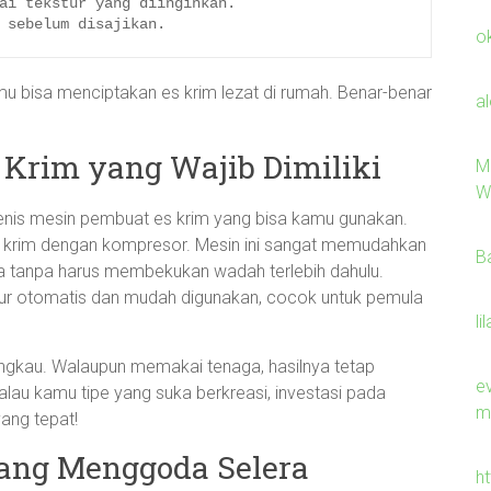
ai tekstur yang diinginkan.

o
 bisa menciptakan es krim lezat di rumah. Benar-benar
a
 Krim yang Wajib Dimiliki
M
W
nis mesin pembuat es krim yang bisa kamu gunakan.
s krim dengan kompresor. Mesin ini sangat memudahkan
B
a tanpa harus membekukan wadah terlebih dahulu.
tur otomatis dan mudah digunakan, cocok untuk pemula
li
rjangkau. Walaupun memakai tenaga, hasilnya tetap
ev
alau kamu tipe yang suka berkreasi, investasi pada
m
yang tepat!
yang Menggoda Selera
h