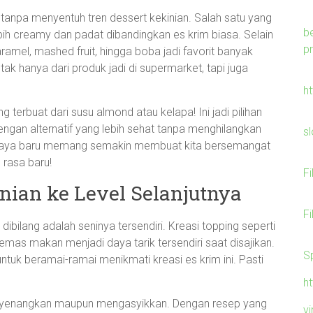
tanpa menyentuh tren dessert kekinian. Salah satu yang
b
ebih creamy dan padat dibandingkan es krim biasa. Selain
p
aramel, mashed fruit, hingga boba jadi favorit banyak
m tak hanya dari produk jadi di supermarket, tapi juga
h
 terbuat dari susu almond atau kelapa! Ini jadi pilihan
engan alternatif yang lebih sehat tanpa menghilangkan
s
 gaya baru memang semakin membuat kita bersemangat
rasa baru!
F
ian ke Level Selanjutnya
F
 dibilang adalah seninya tersendiri. Kreasi topping seperti
 emas makan menjadi daya tarik tersendiri saat disajikan.
S
uk beramai-ramai menikmati kreasi es krim ini. Pasti
h
enyenangkan maupun mengasyikkan. Dengan resep yang
v