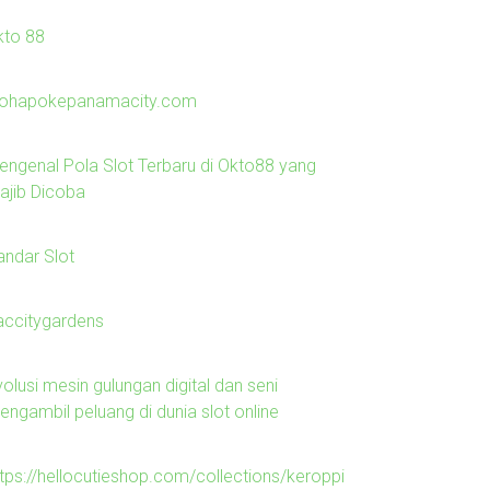
kto 88
lohapokepanamacity.com
engenal Pola Slot Terbaru di Okto88 yang
ajib Dicoba
andar Slot
laccitygardens
olusi mesin gulungan digital dan seni
engambil peluang di dunia slot online
ttps://hellocutieshop.com/collections/keroppi