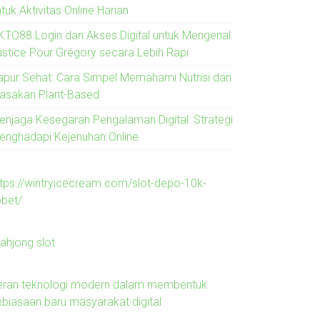
tuk Aktivitas Online Harian
KTO88 Login dan Akses Digital untuk Mengenal
ustice Pour Grégory secara Lebih Rapi
apur Sehat: Cara Simpel Memahami Nutrisi dari
asakan Plant-Based
enjaga Kesegaran Pengalaman Digital: Strategi
enghadapi Kejenuhan Online
ttps://wintryicecream.com/slot-depo-10k-
obet/
ahjong slot
eran teknologi modern dalam membentuk
ebiasaan baru masyarakat digital