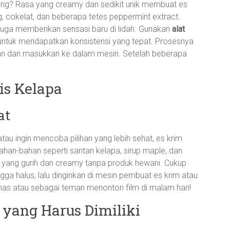
ng? Rasa yang creamy dan sedikit unik membuat es
, cokelat, dan beberapa tetes peppermint extract.
i juga memberikan sensasi baru di lidah. Gunakan
alat
 untuk mendapatkan konsistensi yang tepat. Prosesnya
an dan masukkan ke dalam mesin. Setelah beberapa
is Kelapa
at
au ingin mencoba pilihan yang lebih sehat, es krim
bahan-bahan seperti santan kelapa, sirup maple, dan
m yang gurih dan creamy tanpa produk hewani. Cukup
ga halus, lalu dinginkan di mesin pembuat es krim atau
anas atau sebagai teman menonton film di malam hari!
 yang Harus Dimiliki