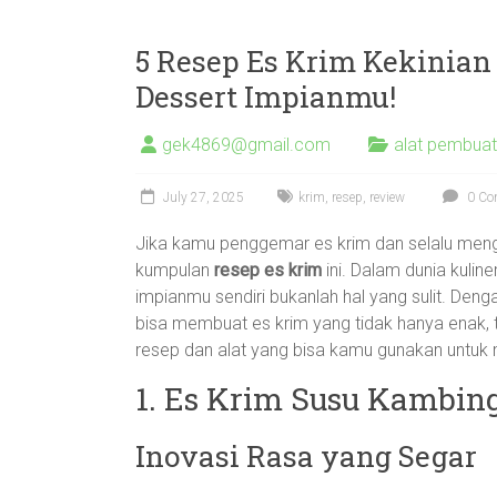
5 Resep Es Krim Kekinian
Dessert Impianmu!
gek4869@gmail.com
alat pembuat
July 27, 2025
krim
,
resep
,
review
0 Co
Jika kamu penggemar es krim dan selalu meng
kumpulan
resep es krim
ini. Dalam dunia kuli
impianmu sendiri bukanlah hal yang sulit. Deng
bisa membuat es krim yang tidak hanya enak, 
resep dan alat yang bisa kamu gunakan untuk
1. Es Krim Susu Kambin
Inovasi Rasa yang Segar