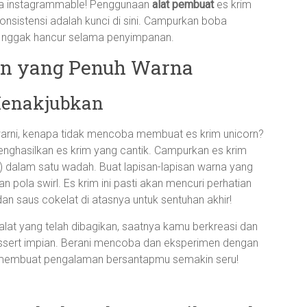
uga instagrammable! Penggunaan
alat pembuat
es krim
sistensi adalah kunci di sini. Campurkan boba
n nggak hancur selama penyimpanan.
orn yang Penuh Warna
Menakjubkan
arni, kenapa tidak mencoba membuat es krim unicorn?
ghasilkan es krim yang cantik. Campurkan es krim
ijau) dalam satu wadah. Buat lapisan-lapisan warna yang
 pola swirl. Es krim ini pasti akan mencuri perhatian
n saus cokelat di atasnya untuk sentuhan akhir!
alat yang telah dibagikan, saatnya kamu berkreasi dan
ert impian. Berani mencoba dan eksperimen dengan
 membuat pengalaman bersantapmu semakin seru!