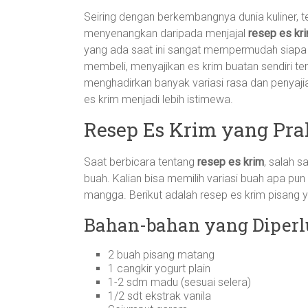
Seiring dengan berkembangnya dunia kuliner, te
menyenangkan daripada menjajal
resep es kr
yang ada saat ini sangat mempermudah siapa 
membeli, menyajikan es krim buatan sendiri ten
menghadirkan banyak variasi rasa dan penya
es krim menjadi lebih istimewa.
Resep Es Krim yang Prak
Saat berbicara tentang
resep es krim
, salah 
buah. Kalian bisa memilih variasi buah apa pun y
mangga. Berikut adalah resep es krim pisang y
Bahan-bahan yang Diper
2 buah pisang matang
1 cangkir yogurt plain
1-2 sdm madu (sesuai selera)
1/2 sdt ekstrak vanila