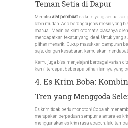
Teman Setia di Dapur
Memiliki
alat pembuat
es krim yang sesuai san
lebih mudah. Ada berbagai jenis mesin yang bi
manual. Mesin es krim otomatis biasanya dil
mendapatkan tekstur yang ideal. Untuk yang su
pilihan menarik. Cukup masukkan campuran bah
saja, dengan kesabaran, kamu akan mendapatk
Kamu juga bisa menjelajahi berbagai varian ci
kami, terdapat beberapa pilihan lainnya yang
4. Es Krim Boba: Kombi
Tren yang Menggoda Sele
Es krim tidak perlu monoton! Cobalah menam
merupakan perpaduan sempurna antara es kri
menggunakan es krim rasa apapun, lalu tamba