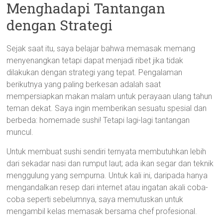
Menghadapi Tantangan
dengan Strategi
Sejak saat itu, saya belajar bahwa memasak memang
menyenangkan tetapi dapat menjadi ribet jika tidak
dilakukan dengan strategi yang tepat. Pengalaman
berikutnya yang paling berkesan adalah saat
mempersiapkan makan malam untuk perayaan ulang tahun
teman dekat. Saya ingin memberikan sesuatu spesial dan
berbeda: homemade sushi! Tetapi lagi-lagi tantangan
muncul.
Untuk membuat sushi sendiri ternyata membutuhkan lebih
dari sekadar nasi dan rumput laut; ada ikan segar dan teknik
menggulung yang sempurna. Untuk kali ini, daripada hanya
mengandalkan resep dari internet atau ingatan akali coba-
coba seperti sebelumnya, saya memutuskan untuk
mengambil kelas memasak bersama chef profesional.