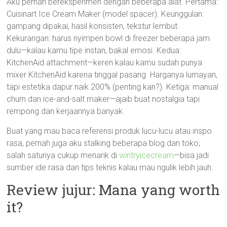
Aku pernah bereksperimen dengan beberapa alat. Pertama:
Cuisinart Ice Cream Maker (model spacer). Keunggulan:
gampang dipakai, hasil konsisten, tekstur lembut.
Kekurangan: harus nyimpen bowl di freezer beberapa jam
dulu—kalau kamu tipe instan, bakal emosi. Kedua:
KitchenAid attachment—keren kalau kamu sudah punya
mixer KitchenAid karena tinggal pasang. Harganya lumayan,
tapi estetika dapur naik 200% (penting kan?). Ketiga: manual
churn dan ice-and-salt maker—ajaib buat nostalgia tapi
rempong dan kerjaannya banyak.
Buat yang mau baca referensi produk lucu-lucu atau inspo
rasa, pernah juga aku stalking beberapa blog dan toko;
salah satunya cukup menarik di
wintryicecream
—bisa jadi
sumber ide rasa dan tips teknis kalau mau ngulik lebih jauh.
Review jujur: Mana yang worth
it?