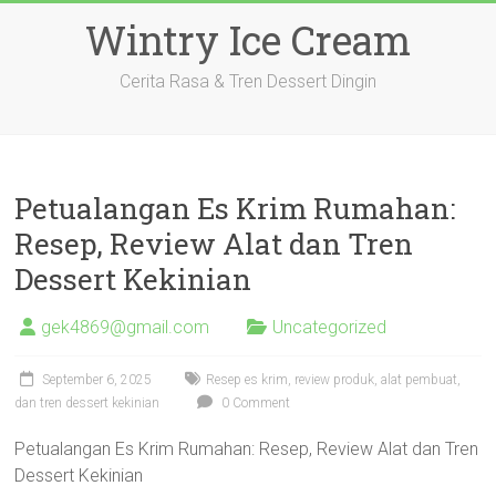
Skip
Wintry Ice Cream
to
content
Cerita Rasa & Tren Dessert Dingin
Petualangan Es Krim Rumahan:
Resep, Review Alat dan Tren
Dessert Kekinian
gek4869@gmail.com
Uncategorized
September 6, 2025
Resep es krim, review produk, alat pembuat,
dan tren dessert kekinian
0 Comment
Petualangan Es Krim Rumahan: Resep, Review Alat dan Tren
Dessert Kekinian