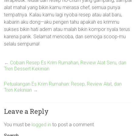
terapeutik. Mulai dari resep no-churn yang gampang, sampai
alat mahal yang bikin kamu merasa chef, semua punya
tempatnya. Kalau kamu lagi nyoba resep atau alat baru,
kabarin aku dong—aku pengen tahu apakah es krimmu
sukses bikin hati adem atau malah bikin kompor nyala terus
karena panik. Selamat mencoba, dan semoga scoop-mu
selalu sempurna!
←
Cobain Resep Es Krim Rumahan, Review Alat Seru, dan
Tren Dessert Kekinian
Petualangan Es Krim Rumahan: Resep, Review Alat, dan
Tren Kekinian
→
Leave a Reply
You must be
logged in
to post a comment.
Search