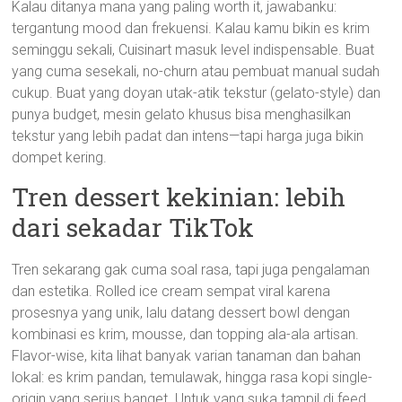
Kalau ditanya mana yang paling worth it, jawabanku:
tergantung mood dan frekuensi. Kalau kamu bikin es krim
seminggu sekali, Cuisinart masuk level indispensable. Buat
yang cuma sesekali, no-churn atau pembuat manual sudah
cukup. Buat yang doyan utak-atik tekstur (gelato-style) dan
punya budget, mesin gelato khusus bisa menghasilkan
tekstur yang lebih padat dan intens—tapi harga juga bikin
dompet kering.
Tren dessert kekinian: lebih
dari sekadar TikTok
Tren sekarang gak cuma soal rasa, tapi juga pengalaman
dan estetika. Rolled ice cream sempat viral karena
prosesnya yang unik, lalu datang dessert bowl dengan
kombinasi es krim, mousse, dan topping ala-ala artisan.
Flavor-wise, kita lihat banyak varian tanaman dan bahan
lokal: es krim pandan, temulawak, hingga rasa kopi single-
origin yang serius banget. Untuk yang suka tampil di feed,