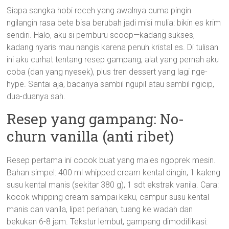
Siapa sangka hobi receh yang awalnya cuma pingin
ngilangin rasa bete bisa berubah jadi misi mulia: bikin es krim
sendiri. Halo, aku si pemburu scoop—kadang sukses,
kadang nyaris mau nangis karena penuh kristal es. Di tulisan
ini aku curhat tentang resep gampang, alat yang pernah aku
coba (dan yang nyesek), plus tren dessert yang lagi nge-
hype. Santai aja, bacanya sambil ngupil atau sambil ngicip,
dua-duanya sah.
Resep yang gampang: No-
churn vanilla (anti ribet)
Resep pertama ini cocok buat yang males ngoprek mesin.
Bahan simpel: 400 ml whipped cream kental dingin, 1 kaleng
susu kental manis (sekitar 380 g), 1 sdt ekstrak vanila. Cara:
kocok whipping cream sampai kaku, campur susu kental
manis dan vanila, lipat perlahan, tuang ke wadah dan
bekukan 6-8 jam. Tekstur lembut, gampang dimodifikasi: