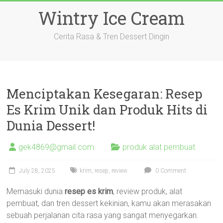
Skip
Wintry Ice Cream
to
content
Cerita Rasa & Tren Dessert Dingin
Menciptakan Kesegaran: Resep
Es Krim Unik dan Produk Hits di
Dunia Dessert!
gek4869@gmail.com
produk alat pembuat
July 28, 2025
krim
,
resep
,
review
0 Comment
Memasuki dunia
resep es krim
, review produk, alat
pembuat, dan tren dessert kekinian, kamu akan merasakan
sebuah perjalanan cita rasa yang sangat menyegarkan.