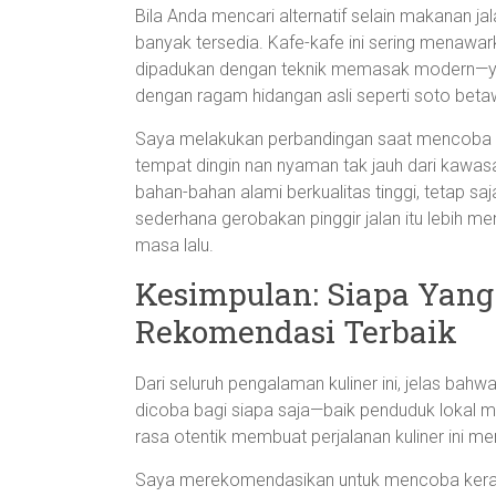
Bila Anda mencari alternatif selain makanan jal
banyak tersedia. Kafe-kafe ini sering menawa
dipadukan dengan teknik memasak modern—yang
dengan ragam hidangan asli seperti soto betawi
Saya melakukan perbandingan saat mencoba sa
tempat dingin nan nyaman tak jauh dari kawas
bahan-bahan alami berkualitas tinggi, tetap sa
sederhana gerobakan pinggir jalan itu lebih
masa lalu.
Kesimpulan: Siapa Yan
Rekomendasi Terbaik
Dari seluruh pengalaman kuliner ini, jelas bah
dicoba bagi siapa saja—baik penduduk lokal mau
rasa otentik membuat perjalanan kuliner ini me
Saya merekomendasikan untuk mencoba kerak 