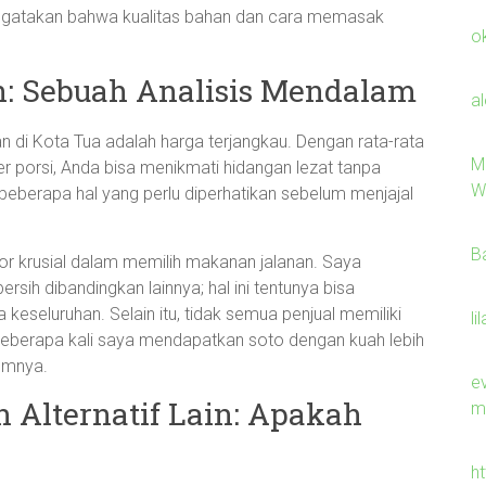
mengatakan bahwa kualitas bahan dan cara memasak
o
: Sebuah Analisis Mendalam
a
n di Kota Tua adalah harga terjangkau. Dengan rata-rata
M
per porsi, Anda bisa menikmati hidangan lezat tanpa
W
berapa hal yang perlu diperhatikan sebelum menjajal
B
or krusial dalam memilih makanan jalanan. Saya
ih dibandingkan lainnya; hal ini tentunya bisa
eluruhan. Selain itu, tidak semua penjual memiliki
li
beberapa kali saya mendapatkan soto dengan kuah lebih
lumnya.
ev
Alternatif Lain: Apakah
m
h