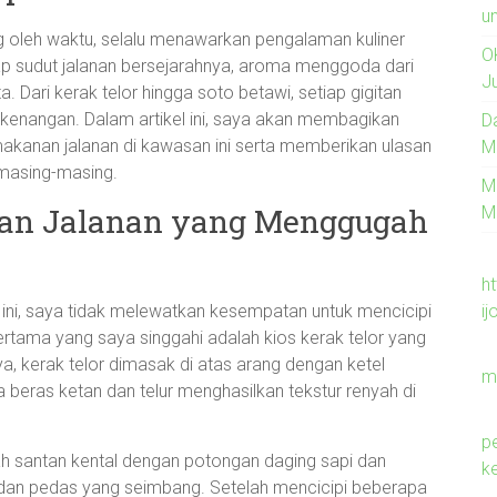
un
g oleh waktu, selalu menawarkan pengalaman kuliner
O
tiap sudut jalanan bersejarahnya, aroma menggoda dari
J
 Dari kerak telor hingga soto betawi, setiap gigitan
enangan. Dalam artikel ini, saya akan membagikan
D
anan jalanan di kawasan ini serta memberikan ulasan
M
masing-masing.
M
nan Jalanan yang Menggugah
M
h
ij
ini, saya tidak melewatkan kesempatan untuk mencicipi
rtama yang saya singgahi adalah kios kerak telor yang
a, kerak telor dimasak di atas arang dengan ketel
m
 beras ketan dan telur menghasilkan tekstur renyah di
p
h santan kental dengan potongan daging sapi dan
k
dan pedas yang seimbang. Setelah mencicipi beberapa