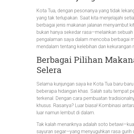
Kota Tua, dengan pesonanya yang tidak lekan
yang tak terlupakan. Saat kita menjelajahi se
berbagai jenis makanan jalanan menyambut kita.
bukan hanya sekedar rasa—melainkan sebuah k
pengalaman saya dalam mencoba berbagai mak
mendalam tentang kelebihan dan kekurangan 
Berbagai Pilihan Maka
Selera
Selama kunjungan saya ke Kota Tua baru-baru 
beberapa hidangan khas. Salah satu tempat pe
terkenal. Dengan cara pembuatan tradisionalny
khusus. Rasanya? Luar biasa! Kombinasi antara
luar namun lembut di dalam.
Tak kalah menariknya adalah soto betawi—kua
sayuran segar—yang menyuguhkan rasa gurih 