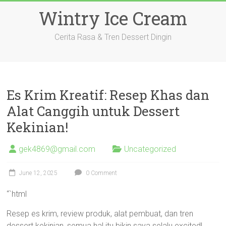
Skip
Wintry Ice Cream
to
content
Cerita Rasa & Tren Dessert Dingin
Es Krim Kreatif: Resep Khas dan
Alat Canggih untuk Dessert
Kekinian!
gek4869@gmail.com
Uncategorized
June 12, 2025
0 Comment
“`html
Resep es krim, review produk, alat pembuat, dan tren
dessert kekinian, semua hal itu bikin saya selalu excited!