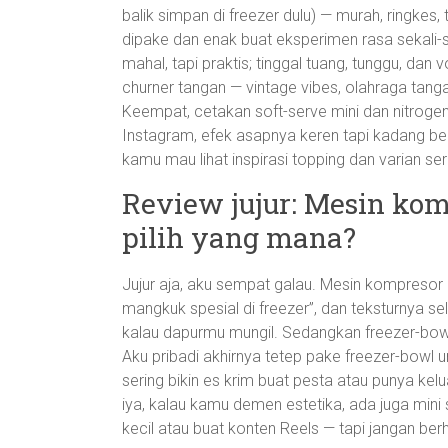
balik simpan di freezer dulu) — murah, ringkes
dipake dan enak buat eksperimen rasa sekali-se
mahal, tapi praktis; tinggal tuang, tunggu, dan 
churner tangan — vintage vibes, olahraga tang
Keempat, cetakan soft-serve mini dan nitrogen
Instagram, efek asapnya keren tapi kadang ber
kamu mau lihat inspirasi topping dan varian se
Review jujur: Mesin kom
pilih yang mana?
Jujur aja, aku sempat galau. Mesin kompresor i
mangkuk spesial di freezer”, dan teksturnya se
kalau dapurmu mungil. Sedangkan freezer-bow
Aku pribadi akhirnya tetep pake freezer-bowl u
sering bikin es krim buat pesta atau punya kel
iya, kalau kamu demen estetika, ada juga mini 
kecil atau buat konten Reels — tapi jangan berha