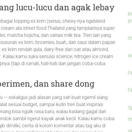
yang lucu-lucu dan agak lebay
b
p
sebagai topping es krim (serius, chewy-nya ngeblend
e cream ala street food Thailand yang tampilannya super
ter, matcha hojicha, dan variasi milk tea. Tren lain yang
h
susunan es krim, brownies, buah, dan saus dalam papan
: es krim rendah gula, dairy-free dari oat atau almond,
s
jak”. Kalau kamu suka sensasi science, nitrogen ice cream
pnya (tapi di rumah, hati-hati dan jangan coba-coba
F
perimen, dan share dong
F
u — sekaligus jadi alasan yang sah buat ngemil siang
 alat sesuai budget, sampai ikutin tren buat inspirasi
S
enang bisa ngulik rasa baru, walau kadang gagal dan
endok sambil ngerut kayak anak kecil. Kalau kamu coba
h
b dimiliki, cerita di kolom komentar atau tag aku di
v