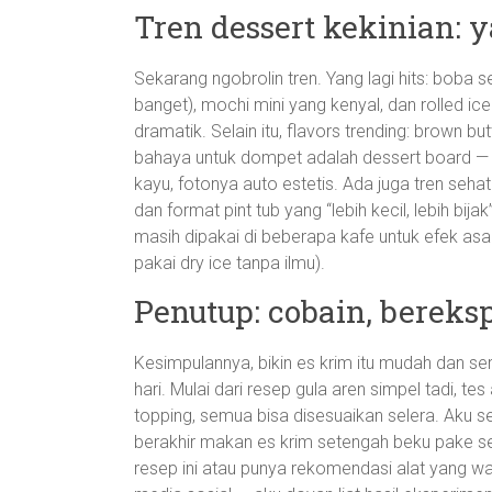
Tren dessert kekinian: 
Sekarang ngobrolin tren. Yang lagi hits: boba 
banget), mochi mini yang kenyal, dan rolled ic
dramatik. Selain itu, flavors trending: brown but
bahaya untuk dompet adalah dessert board — 
kayu, fotonya auto estetis. Ada juga tren sehat
dan format pint tub yang “lebih kecil, lebih bi
masih dipakai di beberapa kafe untuk efek asa
pakai dry ice tanpa ilmu).
Penutup: cobain, bereks
Kesimpulannya, bikin es krim itu mudah dan ser
hari. Mulai dari resep gula aren simpel tadi, tes
topping, semua bisa disesuaikan selera. Aku s
berakhir makan es krim setengah beku pake s
resep ini atau punya rekomendasi alat yang waji