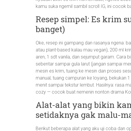
kamu suka ngemil sambil scroll IG, ini cocok 
Resep simpel: Es krim s
banget)
Oke, resep ini gampang dan rasanya ngena: ba
atau plant-based kalau mau vegan), 200 ml krim
aren, 1 sdt vanila, dan sejumput garam. Cara 
sebentar sampai gula larut (jangan sampai mend
mesin es krim, tuang ke mesin dan proses sesu
manual, tuang campuran ke loyang, bekukan 1 j
menit sampai tekstur lembut. Hasilnya: rasa m
cozy — cocok buat nemenin nonton drama Kore
Alat-alat yang bikin ka
setidaknya gak malu-ma
Berikut beberapa alat yang aku uji coba dan op