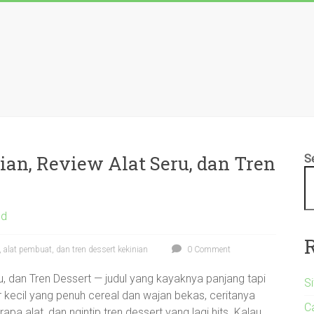
ian, Review Alat Seru, dan Tren
S
ed
 alat pembuat, dan tren dessert kekinian
0 Comment
, dan Tren Dessert — judul yang kayaknya panjang tapi
S
pur kecil yang penuh cereal dan wajan bekas, ceritanya
C
a alat, dan ngintip tren dessert yang lagi hits. Kalau