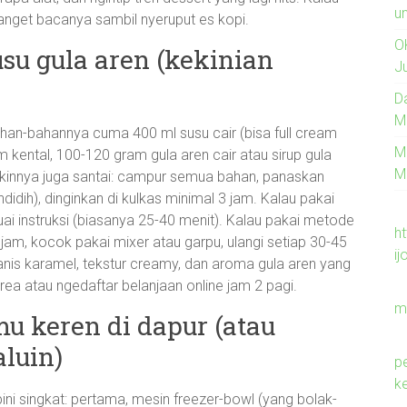
un
banget bacanya sambil nyeruput es kopi.
O
usu gula aren (kekinian
J
D
M
han-bahannya cuma 400 ml susu cair (bisa full cream
M
 kental, 100-120 gram gula aren cair atau sirup gula
M
bikinnya juga santai: campur semua bahan, panaskan
idih), dinginkan di kulkas minimal 3 jam. Kalau pakai
ai instruksi (biasanya 25-40 menit). Kalau pakai metode
h
am, kocok pakai mixer atau garpu, ulangi setiap 30-45
ij
anis karamel, tekstur creamy, dan aroma gula aren yang
a atau ngedaftar belanjaan online jam 2 pagi.
m
mu keren di dapur (atau
luin)
p
k
ini singkat: pertama, mesin freezer-bowl (yang bolak-