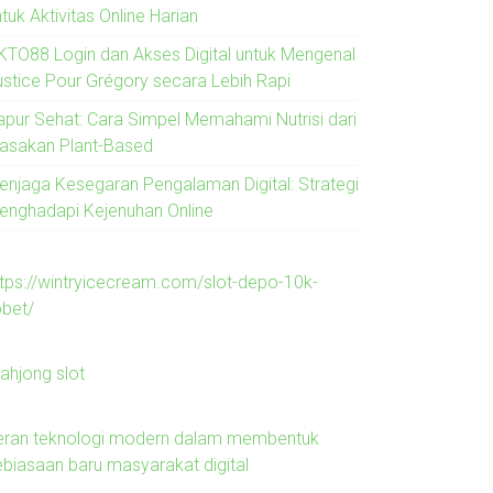
tuk Aktivitas Online Harian
KTO88 Login dan Akses Digital untuk Mengenal
ustice Pour Grégory secara Lebih Rapi
apur Sehat: Cara Simpel Memahami Nutrisi dari
asakan Plant-Based
enjaga Kesegaran Pengalaman Digital: Strategi
enghadapi Kejenuhan Online
ttps://wintryicecream.com/slot-depo-10k-
obet/
ahjong slot
eran teknologi modern dalam membentuk
ebiasaan baru masyarakat digital