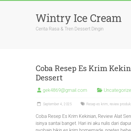
Skip
to
Wintry Ice Cream
content
Cerita Rasa & Tren Dessert Dingin
Coba Resep Es Krim Kekin
Dessert
gek4869@gmail.com
Uncategoriz
September 4, 2025
Resep es krim, review produk,
Coba Resep Es Krim Kekinian, Review Alat Seru
isinya santai banget. Hari ini aku nulis dari da
nyobain bikin es krim homemade, ngetes beberap