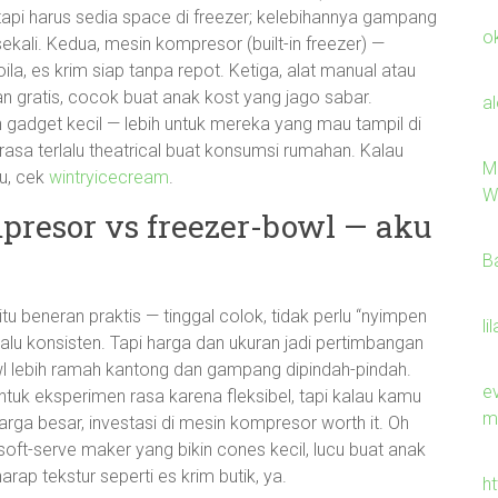
, tapi harus sedia space di freezer; kelebihannya gampang
o
kali. Kedua, mesin kompresor (built-in freezer) —
voila, es krim siap tanpa repot. Ketiga, alat manual atau
an gratis, cocok buat anak kost yang jago sabar.
a
 gadget kecil — lebih untuk mereka yang mau tampil di
asa terlalu theatrical buat konsumsi rumahan. Kalau
M
ru, cek
wintryicecream
.
W
presor vs freezer-bowl — aku
B
tu beneran praktis — tinggal colok, tidak perlu “nyimpen
li
lalu konsisten. Tapi harga dan ukuran jadi pertimbangan
l lebih ramah kantong dan gampang dipindah-pindah.
ev
ntuk eksperimen rasa karena fleksibel, tapi kalau kamu
m
uarga besar, investasi di mesin kompresor worth it. Oh
soft-serve maker yang bikin cones kecil, lucu buat anak
rap tekstur seperti es krim butik, ya.
h