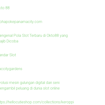
kto 88
lohapokepanamacity.com
engenal Pola Slot Terbaru di Okto88 yang
ajib Dicoba
andar Slot
laccitygardens
olusi mesin gulungan digital dan seni
engambil peluang di dunia slot online
ttps://hellocutieshop.com/collections/keroppi