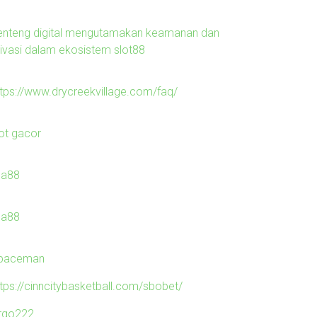
enteng digital mengutamakan keamanan dan
rivasi dalam ekosistem slot88
ttps://www.drycreekvillage.com/faq/
lot gacor
ila88
ila88
paceman
ttps://cinncitybasketball.com/sbobet/
irgo222