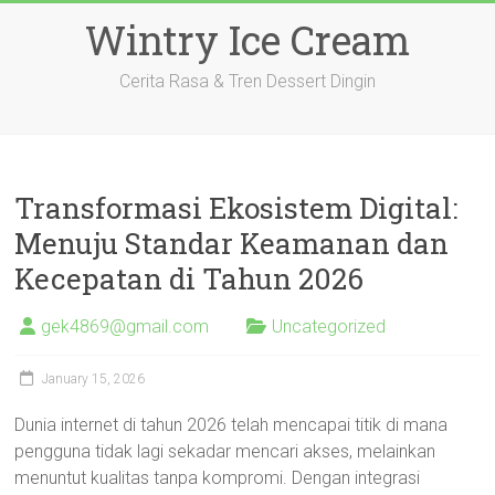
Skip
Wintry Ice Cream
to
content
Cerita Rasa & Tren Dessert Dingin
Transformasi Ekosistem Digital:
Menuju Standar Keamanan dan
Kecepatan di Tahun 2026
gek4869@gmail.com
Uncategorized
January 15, 2026
Dunia internet di tahun 2026 telah mencapai titik di mana
pengguna tidak lagi sekadar mencari akses, melainkan
menuntut kualitas tanpa kompromi. Dengan integrasi