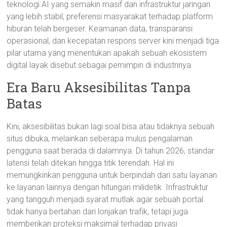
teknologi AI yang semakin masif dan infrastruktur jaringan
yang lebih stabil, preferensi masyarakat terhadap platform
hiburan telah bergeser. Keamanan data, transparansi
operasional, dan kecepatan respons server kini menjadi tiga
pilar utama yang menentukan apakah sebuah ekosistem
digital layak disebut sebagai pemimpin di industrinya.
Era Baru Aksesibilitas Tanpa
Batas
Kini, aksesibilitas bukan lagi soal bisa atau tidaknya sebuah
situs dibuka, melainkan seberapa mulus pengalaman
pengguna saat berada di dalamnya. Di tahun 2026, standar
latensi telah ditekan hingga titik terendah. Hal ini
memungkinkan pengguna untuk berpindah dari satu layanan
ke layanan lainnya dengan hitungan milidetik. Infrastruktur
yang tangguh menjadi syarat mutlak agar sebuah portal
tidak hanya bertahan dari lonjakan trafik, tetapi juga
memberikan proteksi maksimal terhadap privasi