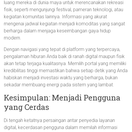
luang mereka di dunia maya untuk merencanakan rekreasi
fisik, seperti mengunjungi festival, pameran teknologi, atau
kegiatan komunitas lainnya. Informasi yang akurat
mengenai jadwal kegiatan menjadi komoditas yang sangat
berharga dalam menjaga keseimbangan gaya hidup
modern.
Dengan navigasi yang tepat di platform yang terpercaya,
pengalaman hiburan Anda baik di ranah digital maupun fisik
akan tetap terjaga kualitasnya. Memilih portal yang memiliki
kredibilitas tinggi memastikan bahwa setiap detik yang Anda
habiskan menjadi investasi waktu yang berharga, bukan
sekadar membuang energi pada sistem yang lambat.
Kesimpulan: Menjadi Pengguna
yang Cerdas
Di tengah ketatnya persaingan antar penyedia layanan
digital, kecerdasan pengguna dalam memilah informasi