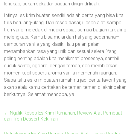
lengkap, bukan sekadar paduan dingin di lidah.
Intinya, es krim buatan sendiri adalah cerita yang bisa kita
tulis berulang-ulang. Dari resep dasar, ulasan alat, sampai
tren yang meledak di media sosial, semua bagian itu saling
melengkapi. Kamu bisa mulai dari hal yang sederhana—
campuran vanilla yang klasik—lalu pelan-pelan
menambahkan rasa yang unik dan sesuai selera. Yang
paling penting adalah kita menikmati prosesnya, sambil
duduk santai, ngobrol dengan teman, dan membiarkan
momen kecil seperti aroma vanila memenuhi ruangan.
Siapa tahu es krim buatan rumahmu jadi cerita favorit yang
akan selalu kamu ceritakan ke teman-teman di akhir pekan
berikutnya. Selamat mencoba, ya.
←
Ngulik Resep Es Krim Rumahan, Review Alat Pembuat
dan Tren Dessert Kekinian
Petualangan Es Krim Rumah: Resep, Alat, Ulasan Produk,