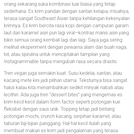
orang sekarang suka kombinasi luar biasa yang tetap
sederhana. Es krim pandan dengan santan kelapa, misalnya,
terasa sangat Southeast Asian tanpa kehilangan kekenyalan
krimnya. Es krim bercita rasa kopi dengan campuran garam
laut dan karamel asin pun lagi viral—kontras manis asin yang
bikin semua orang kembali lagi dan lagi. Saya juga sering
melihat eksperiment dengan pewarna alam dari buah naga,
bit, atau spirulina untuk menciptakan tampilan yang
Instagrammable tanpa mengubah rasa secara drastis.
Tren vegan juga semakin kuat. Susu kedelai, santan, atau
kacang mete kini jadi pilihan utama. Teksturnya bisa sangat
halus kalau kita menambahkan sedikit minyak nabati atau
lecithin. Ada juga tren “dessert bites” yang mengemas es
krim kecil-kecil dalam form factor seperti potongan kue
fleksibel dengan saus unik. Topping tetap jadi bintang:
potongan mochi, crunch kacang, serpihan karamel, atau
taburan biji-bijian panggang. Hal-hal kecil itulah yang
membuat makan es krim jadi pengalaman yang terasa