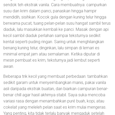
sendok teh ekstrak vanila. Cara membuatnya: campurkan
susu dan krim dalam panci, panaskan hingga hampir
mendidih, sisihkan. Kocok gula dengan kuning telur hingga
berwarna pucat, tuang pelan-pelan susu hangat sambil terus
diaduk, lalu masukkan kembali ke panci. Masak dengan api
kecil sambil diaduk perlahan sampai teksturnya sedikit
kental seperti puding ringan. Saring untuk menghilangkan
benang kuning telur, dinginkan, lalu simpan di lemari es
minimal empat jam atau semalaman. Ketika diputar di
mesin pembuat es krim, teksturnya jadi lembut seperti
awan.
Beberapa trik kecil yang membuat perbedaan: tambahkan
sedikit garam untuk menyeimbangkan manis, pakai vanila
asli daripada ekstrak buatan, dan biarkan campuran benar-
benar chill agar hasil akhirnya stabil. Saya suka mencoba
variasi rasa dengan menambahkan puré buah, kopi, atau
cokelat yang meleleh pelan saat es krim mulai mengeras.
Yang penting, kita tidak terlalu banyak mengaduk setelah