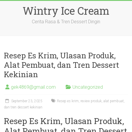
Skip
Wintry Ice Cream
to
content
Cerita Rasa & Tren Dessert Dingin
Resep Es Krim, Ulasan Produk,
Alat Pembuat, dan Tren Dessert
Kekinian
gek4869@gmail.com
Uncategorized
September 23, 2025
Resep es krim, review produk, alat pembuat,
dan tren dessert kekinian
Resep Es Krim, Ulasan Produk,
Alat Pembuat, dan Tren Dessert