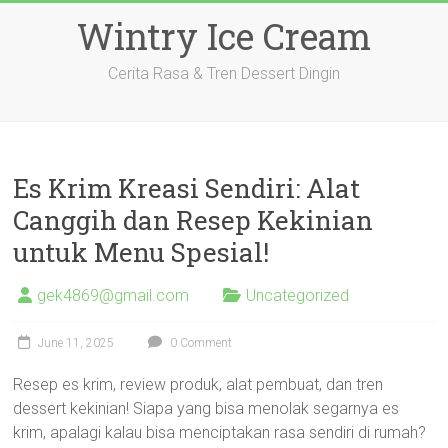
Skip
Wintry Ice Cream
to
content
Cerita Rasa & Tren Dessert Dingin
Es Krim Kreasi Sendiri: Alat
Canggih dan Resep Kekinian
untuk Menu Spesial!
gek4869@gmail.com
Uncategorized
June 11, 2025
0 Comment
Resep es krim, review produk, alat pembuat, dan tren
dessert kekinian! Siapa yang bisa menolak segarnya es
krim, apalagi kalau bisa menciptakan rasa sendiri di rumah?