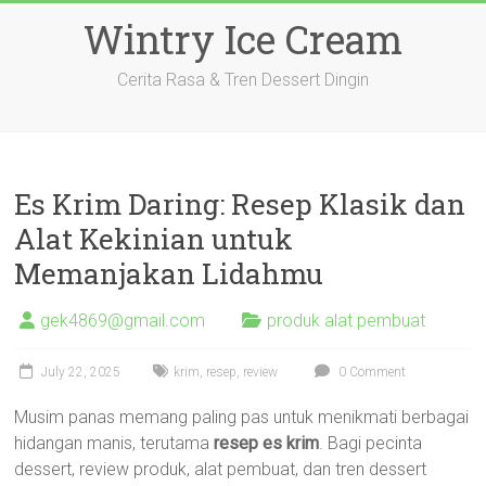
Skip
Wintry Ice Cream
to
content
Cerita Rasa & Tren Dessert Dingin
Es Krim Daring: Resep Klasik dan
Alat Kekinian untuk
Memanjakan Lidahmu
gek4869@gmail.com
produk alat pembuat
July 22, 2025
krim
,
resep
,
review
0 Comment
Musim panas memang paling pas untuk menikmati berbagai
hidangan manis, terutama
resep es krim
. Bagi pecinta
dessert, review produk, alat pembuat, dan tren dessert