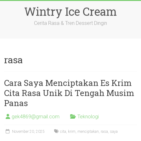
Skip
Wintry Ice Cream
to
content
Cerita Rasa & Tren Dessert Dingin
rasa
Cara Saya Menciptakan Es Krim
Cita Rasa Unik Di Tengah Musim
Panas
gek4869@gmail.com
Teknologi
November 20, 2025
cita
,
krim
,
menciptakan
,
rasa
,
saya