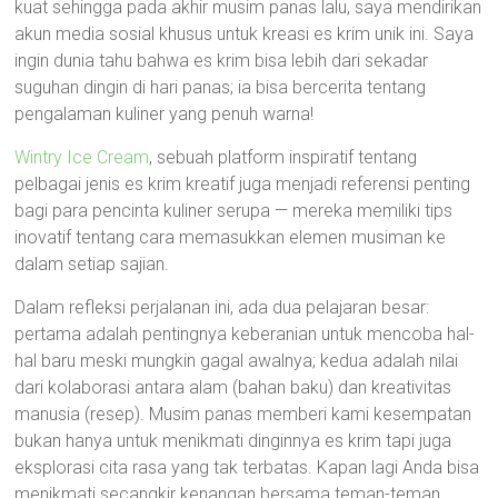
kuat sehingga pada akhir musim panas lalu, saya mendirikan
akun media sosial khusus untuk kreasi es krim unik ini. Saya
ingin dunia tahu bahwa es krim bisa lebih dari sekadar
suguhan dingin di hari panas; ia bisa bercerita tentang
pengalaman kuliner yang penuh warna!
Wintry Ice Cream
, sebuah platform inspiratif tentang
pelbagai jenis es krim kreatif juga menjadi referensi penting
bagi para pencinta kuliner serupa — mereka memiliki tips
inovatif tentang cara memasukkan elemen musiman ke
dalam setiap sajian.
Dalam refleksi perjalanan ini, ada dua pelajaran besar:
pertama adalah pentingnya keberanian untuk mencoba hal-
hal baru meski mungkin gagal awalnya; kedua adalah nilai
dari kolaborasi antara alam (bahan baku) dan kreativitas
manusia (resep). Musim panas memberi kami kesempatan
bukan hanya untuk menikmati dinginnya es krim tapi juga
eksplorasi cita rasa yang tak terbatas. Kapan lagi Anda bisa
menikmati secangkir kenangan bersama teman-teman