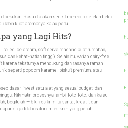
b
um dibekukan. Rasa dia akan sedikit meredup setelah beku,
p
au lebih kuat aromanya kalau perlu.
Apa yang Lagi Hits?
h
l: rolled ice cream, soft serve machine buat rumahan,
s
s dan kehati-hatian tinggi). Selain itu, varian dairy-free
orit karena teksturnya mendukung dan rasanya ramah
unik seperti popcorn karamel, biskuit premium, atau
F
F
sep dasar, invest satu alat yang sesuai budget, dan
nggu. Nikmatin prosesnya, ambil foto-foto, dan kalau
h, begitulah — bikin es krim itu santai, kreatif, dan
S
apurmu jadi laboratorium es krim yang penuh
h
v