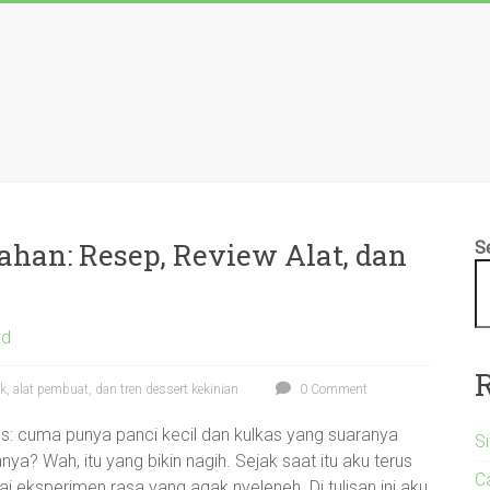
han: Resep, Review Alat, dan
S
ed
k, alat pembuat, dan tren dessert kekinian
0 Comment
kos: cuma punya panci kecil dan kulkas yang suaranya
S
anya? Wah, itu yang bikin nagih. Sejak saat itu aku terus
C
eksperimen rasa yang agak nyeleneh. Di tulisan ini aku