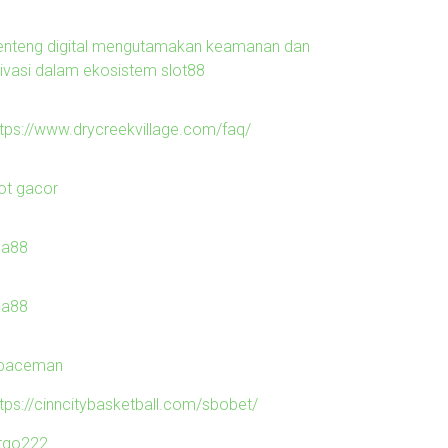
enteng digital mengutamakan keamanan dan
rivasi dalam ekosistem slot88
ttps://www.drycreekvillage.com/faq/
lot gacor
ila88
ila88
paceman
ttps://cinncitybasketball.com/sbobet/
irgo222