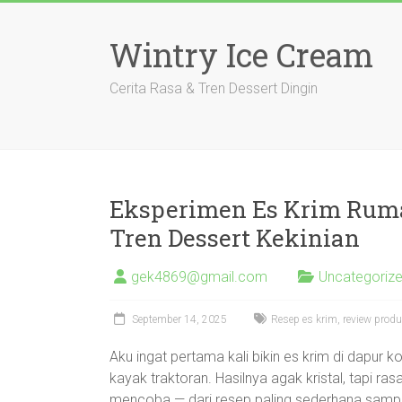
Skip
to
Wintry Ice Cream
content
Cerita Rasa & Tren Dessert Dingin
Eksperimen Es Krim Ruma
Tren Dessert Kekinian
gek4869@gmail.com
Uncategoriz
September 14, 2025
Resep es krim, review produ
Aku ingat pertama kali bikin es krim di dapur 
kayak traktoran. Hasilnya agak kristal, tapi ras
mencoba — dari resep paling sederhana sampai 