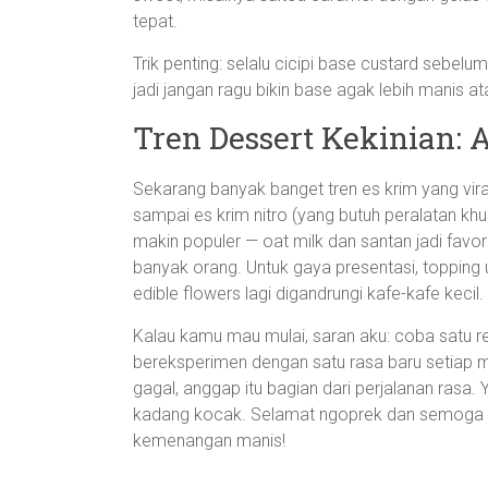
tepat.
Trik penting: selalu cicipi base custard sebel
jadi jangan ragu bikin base agak lebih manis at
Tren Dessert Kekinian: 
Sekarang banyak banget tren es krim yang vira
sampai es krim nitro (yang butuh peralatan khusu
makin populer — oat milk dan santan jadi fav
banyak orang. Untuk gaya presentasi, topping 
edible flowers lagi digandrungi kafe-kafe kecil.
Kalau kamu mau mulai, saran aku: coba satu re
bereksperimen dengan satu rasa baru setiap mi
gagal, anggap itu bagian dari perjalanan rasa. Ya
kadang kocak. Selamat ngoprek dan semoga d
kemenangan manis!