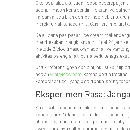
Oke, soal alat: aku sudah coba beberapa jenis
adonan, mesin kerja sendiri. Teksturnya paling
harganya juga bikin dompet ngomel. Untuk ru
merek rumah tangga (mis. Cuisinart) menurutku
Kalau dana pas-pasan, ice cream maker dengan
membekukan mangkuknya minimal 24 jam sebel
metode Ziploc (masukkan adonan ke kantong,
aktivitas bareng anak, cuma perlu tenaga ekst
Untuk referensi gaya dan alat, aku suka intip ar
adalah
wintryicecream
, karena penuh inspirasi 
kompresor kecil yang bisa dipakai sering tanp
Eksperimen Rasa: Janga
Salah satu kesenangan bikin es krim sendiri 
kecap manis? (Jangan ditiru dulu, itu bencana.
chocolate, atau duren + kelapa muda buat yan
sweet, misalnya salted caramel dengan gelas