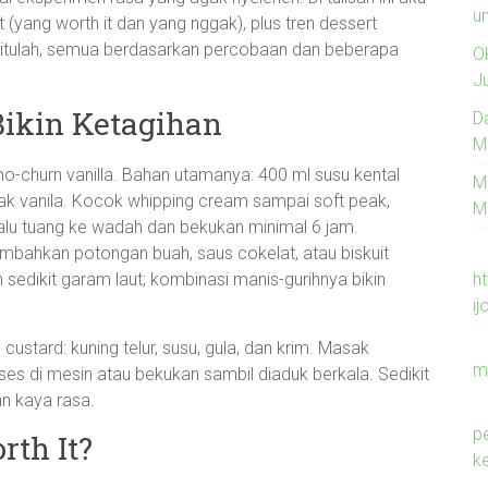
un
 (yang worth it dan yang nggak), plus tren dessert
begitulah, semua berdasarkan percobaan dan beberapa
O
J
ikin Ketagihan
D
M
o-churn vanilla. Bahan utamanya: 400 ml susu kental
M
rak vanila. Kocok whipping cream sampai soft peak,
M
lalu tuang ke wadah dan bekukan minimal 6 jam.
mbahkan potongan buah, saus cokelat, atau biskuit
h
sedikit garam laut; kombinasi manis-gurihnya bikin
ij
custard: kuning telur, susu, gula, dan krim. Masak
m
ses di mesin atau bekukan sambil diaduk berkala. Sedikit
an kaya rasa.
p
rth It?
k