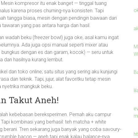
. Mesin kompresor itu enak banget — tinggal tuang
o
 halus karena proses churning-nya konsisten. Tapi
mah tangga biasa, mesin dengan pendingin bawaan dari
 tawaran yang pas antara harga dan hasil.
a
 wadah beku (freezer bowl) juga oke, asal kamu ingat
umnya. Ada juga opsi manual seperti mixer atau
M
 bungkus dengan es dan garam, kocok) — seru untuk
W
ra dan hasilnya kurang lembut.
tikel dan toko online; satu situs yang sering aku kunjungi
B
rasa dan teknik. Tapi, jujur, alat favoritku tetap mesin
a nyetrika mangkuk beku.
li
n Takut Aneh!
ev
adalah kebebasan bereksperimen. Pernah aku campur
m
) Tapi kombinasi yang berhasil: teh matcha + white
g berani. Tren sekarang juga banyak yang coba savoury-
h
 crumble bacon — aneh tapi enak kalau balance-nya