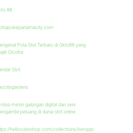
kto 88
lohapokepanamacity.com
engenal Pola Slot Terbaru di Okto88 yang
ajib Dicoba
andar Slot
laccitygardens
olusi mesin gulungan digital dan seni
engambil peluang di dunia slot online
ttps://hellocutieshop.com/collections/keroppi