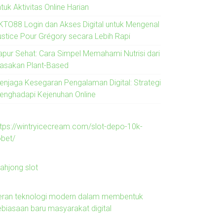
tuk Aktivitas Online Harian
KTO88 Login dan Akses Digital untuk Mengenal
ustice Pour Grégory secara Lebih Rapi
apur Sehat: Cara Simpel Memahami Nutrisi dari
asakan Plant-Based
enjaga Kesegaran Pengalaman Digital: Strategi
enghadapi Kejenuhan Online
ttps://wintryicecream.com/slot-depo-10k-
obet/
ahjong slot
eran teknologi modern dalam membentuk
ebiasaan baru masyarakat digital