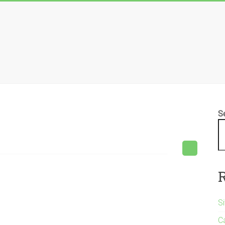
S
S
C